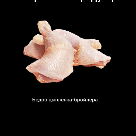
Голень цыпленка-бройлера