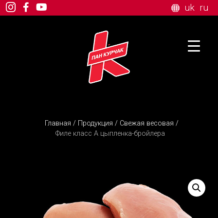
uk
ru
Главная
/
Продукция
/
Свежая весовая
/
Филе класс А цыпленка-бройлера