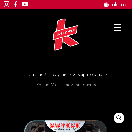
uk
ru
Главная
/
Продукция
/
Замаринованая
/
Крыло Midle — замаринованое