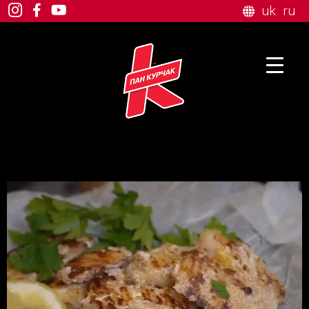
uk
ru