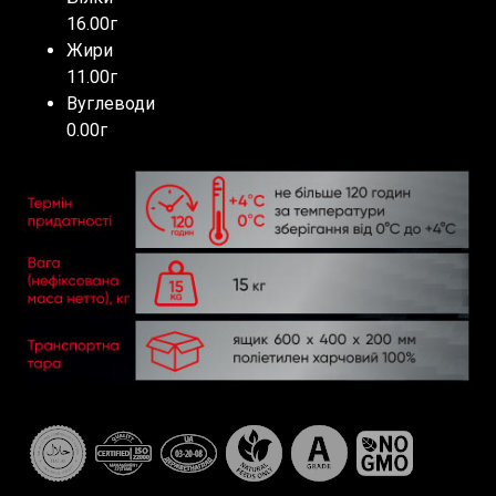
16.00г
Жири
11.00г
Вуглеводи
0.00г